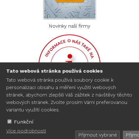
Novinky naší firmy
Tato webová stránka používá cookies
Tato webová stránka používá soubory cookie k
personalizaci obsahu a měření využití webových
stránek, abychom zlepšili Váš zážitek z návštěvy těchto
Informace o nás
webových stránek. Zvolte prosím Vámi preferovanou
variantu využítí cookies.
Funkční
DAeko s.r.o.© 2022
Více podrobnosti
Přijmout vybrané
Nastavení cookies
Přijm