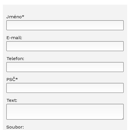
E-mail:
Last name:
Jméno*
E-mail:
Telefon:
PSČ*
Text:
Soubor: